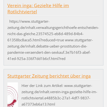
Verein inga: Gezielte Hilfe im
Rotlichtviertel
https://www.stuttgarter-
zeitung.de/inhalt.verwaltungsgerichthoefe-entscheiden-
nicht-das-gleiche.23574525-eb8d-489d-84b4-
61358bc8aca5.html?reduced=true www.stuttgarter-
zeitung.de/inhalt.debatte-ueber-prostitution-die-
pandemie-veraendert-den-sexkauf.3e7b16f3-abef-
41ed-925a-336f7dd1b6cf.html?red
Stuttgarter Zeitung berichtet über inga
Hier der Link zum Artikel: www.stuttgarter-
zeitung.de/inhalt.verein-inga-gezielte-hilfe-im-
rotlichtviertel.e4885b3c-27a1-4df7-9837-
a67373eb6a13.html